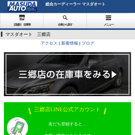
総合カーディーラー マスダオート
店舗別 在庫車
全車から探す
メニュー
マスダオート 三郷店
アクセス
|
新着情報
|
ブログ
三郷店LINE公式アカウント
友だち登録すると…