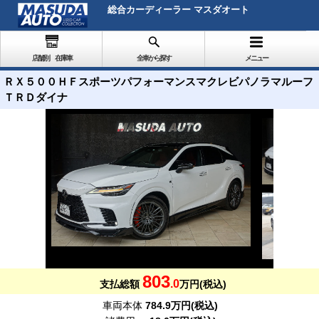
総合カーディーラー マスダオート
店舗別 在庫車
全車から探す
メニュー
ＲＸ５００ＨＦスポーツパフォーマンスマクレビパノラマルーフ
ＴＲＤダイナ
803
.0
支払総額
万円(税込)
車両本体
784.9万円(税込)