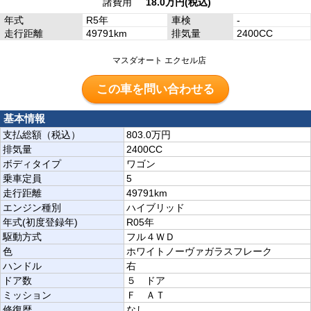
諸費用
18.0万円(税込)
年式
R5年
車検
-
走行距離
49791km
排気量
2400CC
マスダオート エクセル店
この車を問い合わせる
基本情報
支払総額
（
税込）
803.0万円
排気量
2400CC
ボディタイプ
ワゴン
乗車定員
5
走行距離
49791km
エンジン種別
ハイブリッド
年式(初度登録年)
R05年
駆動方式
フル４ＷＤ
色
ホワイトノーヴァガラスフレーク
ハンドル
右
ドア数
５ ドア
ミッション
Ｆ ＡＴ
修復歴
なし